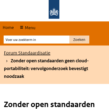
Skip
Overslaan en naar de hoofdnavigatie gaan
Overslaan en naar de inhoud gaan
links
Home
Menu
Voer
Zoeken
uw
zoekterm
Kruimelpad
Forum Standaardisatie
in
Zonder open standaarden geen cloud-
portabiliteit: vervolgonderzoek bevestigt
noodzaak
Zonder open standaarden