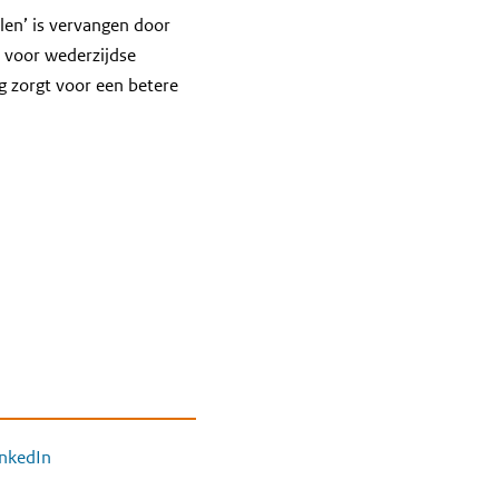
elen’ is vervangen door
t voor wederzijdse
g zorgt voor een betere
inkedIn