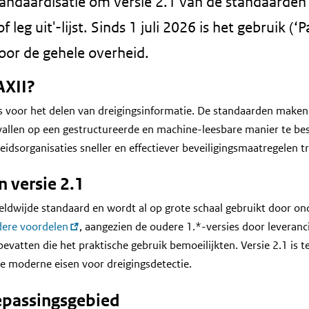
andaardisatie om versie 2.1 van de standaarde
leg uit'-lijst. Sinds 1 juli 2026 is het gebruik (‘P
voor de gehele overheid.
AXII?
s voor het delen van dreigingsinformatie. De standaarden maken
allen op een gestructureerde en machine-leesbare manier te besc
idsorganisaties sneller en effectiever beveiligingsmaatregelen tr
 versie 2.1
reldwijde standaard en wordt al op grote schaal gebruikt door o
ere voordelen
, aangezien de oudere 1.*-versies door leveran
vatten die het praktische gebruik bemoeilijkten. Versie 2.1 is t
e moderne eisen voor dreigingsdetectie.
oepassingsgebied