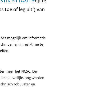
n
STIX en TAXII
op te
as toe of leg uit’) van
 het mogelijk om informatie
hrijven en in real-time te
effen.
nder meer het NCSC. De
ciers nauwelijks nog worden
echnisch robuuster en