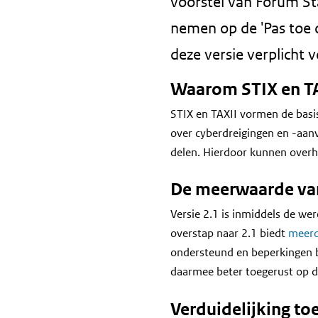
voorstel van Forum St
nemen op de 'Pas toe of 
deze versie verplicht 
Waarom STIX en T
STIX en TAXII vormen de basi
over cyberdreigingen en -aanv
delen. Hierdoor kunnen overhe
De meerwaarde van
Versie 2.1 is inmiddels de we
overstap naar 2.1 biedt
meerd
ondersteund en beperkingen be
daarmee beter toegerust op d
Verduidelijking t