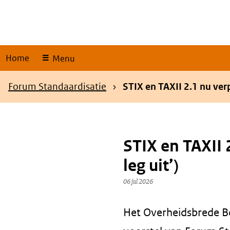
Skip
links
Home
Menu
Kruimelpad
Forum Standaardisatie
STIX en TAXII 2.1 nu verp
STIX en TAXII 
leg uit’)
06 jul 2026
Het Overheidsbrede Be
Content