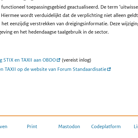
t functioneel toepassingsgebied geactualiseerd. De term ‘uitwiss
. Hiermee wordt verduidelijkt dat de verplichting niet alleen geld
et eenzijdig verstrekken van dreigingsinformatie. Deze wijzigin
geving en het hedendaagse taalgebruik in de sector.
ng STIX en TAXII aan OBDO
(vereist inlog)
 en TAXII op de website van Forum Standaardisatie
ven
Print
Mastodon
Codeplatform
L