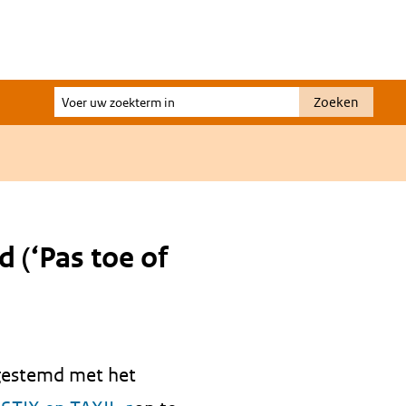
Voer
Zoeken
uw
zoekterm
in
d (‘Pas toe of
ngestemd met het