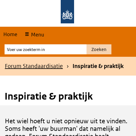
Skip
Overslaan en naar de hoofdnavigatie gaan
Overslaan en naar de inhoud gaan
links
Home
Menu
Voer
Zoeken
uw
zoekterm
Kruimelpad
Forum Standaardisatie
Inspiratie & praktijk
in
Inspiratie & praktijk
Content
Het wiel hoeft u niet opnieuw uit te vinden.
Soms heeft 'uw buurman' dat namelijk al